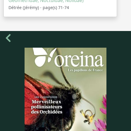
Geometridae, Noctuidae, Nolidae)
Détrée (Jérémy) - page(s) 71-74