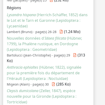
(252 Ko)
Nel (Jacques) - page(s) 25
Régions
Lysandra hispana
(Herrich-Schäffer, 1852) dans
le Lot et le Tarn et Garonne (Lepidoptera :
Lycaenidae)
(1.24 Mo)
Lambert (Bruno) - page(s) 26-28
Nouvelles données d'
Idaea filicata
(Hübner,
1799), la Phalène rustique, en Dordogne
(Lepidoptera : Geometridae)
(313
Bartolucci (Jean-Christophe) - page(s) 29
Ko)
Anthracia ephialtes
(Hübner, 1822), signalée
pour la première fois du département de
l'Hérault (Lepidoptera : Noctuidae)
(285 Ko)
Migeon (Alain) - page(s) 30
Clepsis dumicolana
(Zeller, 1847), espèce
nouvelle pour la Gironde (Lepidoptera :
Tortricidae)