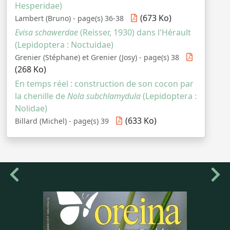
Hesperidae)
(673 Ko)
Lambert (Bruno) - page(s) 36-38
Evisa schawerdae
(Reisser, 1930) dans l'Hérault
(Lepidoptera : Noctuidae)
Grenier (Stéphane) et Grenier (Josy) - page(s) 38
(268 Ko)
En temps réel : construction de son cocon par
la chenille de
Nola subchlamydula
(Lepidoptera :
Nolidae)
(633 Ko)
Billard (Michel) - page(s) 39