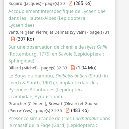
(285 Ko)
Rogard (Jacques) - page(s) 30
Accouplement interspécifique de Lycaenidae
dans les Hautes-Alpes (Lepidoptera :
Lycaenidae)
Venture (Jean Pierre) et Delmas (Sylvain) - page(s) 31
(307 Ko)
Sur une observation de chenille de
Hyles Gallii
(Rottemburg, 1775) en Savoie (Lepidoptera :
Sphingidae)
(1.04 Mo)
Billard (Michel) - page(s) 32-33
Le Botys du bambou,
Sinibotys butleri
(South in
Leech & South, 1901), s'implante dans les
Pyrénées Atlantiques (Lepidoptera :
Crambidae, Pyraustinae)
Grancher (Clément), Brévart (Olivier) et Gourvil
(483 Ko)
(Pierre-Yves) - page(s) 34-35
Présence simultanée de trois
Carcharodus
dans
le massif de la Fage (Gard) (Lepidoptera :