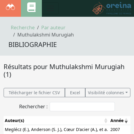
Recherche
Par auteur
Muthulakshmi Murugiah
BIBLIOGRAPHIE
Résultats pour Muthulakshmi Murugiah
(1)
Télécharger le fichier CSV
Excel
Visibilité colonnes
Rechercher :
Auteur(s)
Année
T
Auteur(s)
Année
T
Meglécz (E.), Anderson (S. J.), Cœur D'acier (A.), et a.
2007
M