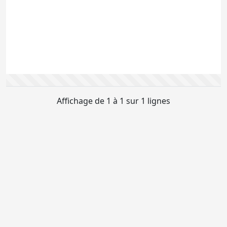
f
r
s
a
d
w
s
Affichage de 1 à 1 sur 1 lignes