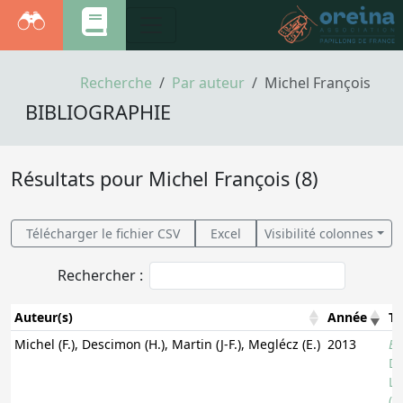
Recherche
Par auteur
Michel François
BIBLIOGRAPHIE
Résultats pour Michel François (8)
Télécharger le fichier CSV
Excel
Visibilité colonnes
Rechercher :
Auteur(s)
Année
Ti
Auteur(s)
Année
Ti
Michel (F.), Descimon (H.), Martin (J-F.), Meglécz (E.)
2013
Er
De
Le
(L