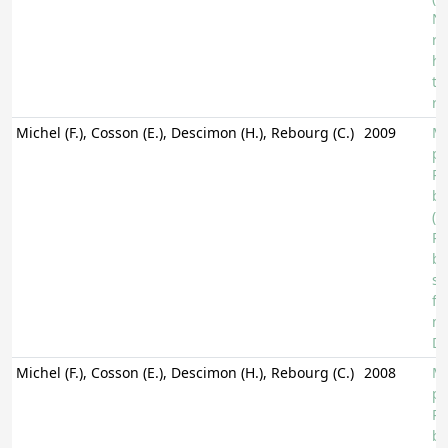
Ny
re
hy
tw
re
Michel (F.), Cosson (E.), Descimon (H.), Rebourg (C.)
2009
Mo
ph
Pa
bu
(L
Pa
ba
se
fo
mi
D
Michel (F.), Cosson (E.), Descimon (H.), Rebourg (C.)
2008
Mo
ph
Pa
bu