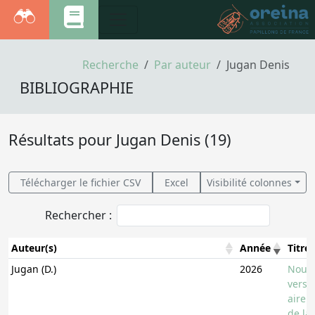
Recherche
Par auteur
Jugan Denis
BIBLIOGRAPHIE
Résultats pour Jugan Denis (19)
Télécharger le fichier CSV
Excel
Visibilité colonnes
Rechercher :
Auteur(s)
Année
Titre
Auteur(s)
Année
Titre
Jugan (D.)
2026
Nouve
vers 
aire d
de la 