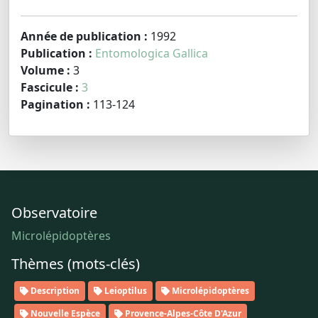
Année de publication :
1992
Publication :
Entomologica Gallica
Volume :
3
Fascicule :
3
Pagination :
113-124
Observatoire
Microlépidoptères
Thèmes (mots-clés)
Description
Leioptilus
Microlépidoptères
Nouvelle Espèce
Provence-Alpes-Côte D'Azur