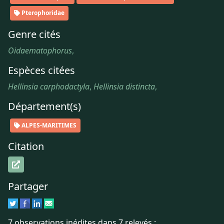
Pterophoridae
Genre cités
Oidaematophorus
,
Espèces citées
Hellinsia carphodactyla
,
Hellinsia distincta
,
Département(s)
ALPES-MARITIMES
Citation
Partager
7 observations inédites dans 7 relevés :