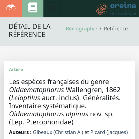
DÉTAIL DE LA
Bibliographie
Référence
RÉFÉRENCE
Article
Les espèces françaises du genre
Oidaematophorus
Wallengren, 1862
(
Leioptilus
auct. inclus). Généralités.
Inventaire systématique.
Oidaematophorus alpinus
nov. sp.
(Lep. Pterophoridae)
Auteurs :
Gibeaux (Christian A.)
et
Picard (Jacques)