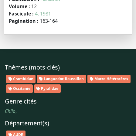
Volume :
12
Fascicule :
4, 1981
Pagination :
163-164
Thèmes (mots-clés)
Crambidae
Languedoc-Roussillon
Macro-Hétérocères
Occitanie
Pyralidae
Genre cités
Chilo
,
Département(s)
AUDE