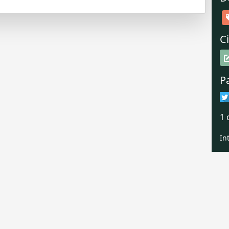
Ci
P
1 
In