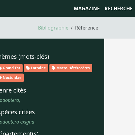
MAGAZINE
RECHERCHE
Bibliographie
Référence
hèmes (mots-clés)
Grand Est
Lorraine
Macro-Hétérocères
Noctuidae
enre cités
odoptera
,
spèces citées
odoptera exigua
,
épartement(s)