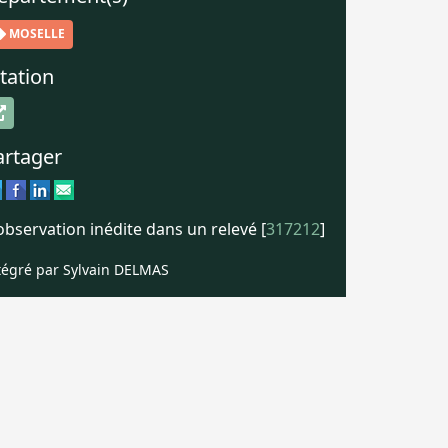
MOSELLE
tation
artager
observation inédite dans un relevé [
317212
]
tégré par Sylvain DELMAS