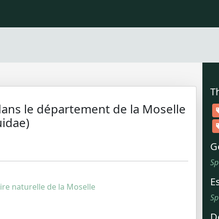
T
ans le département de la Moselle
uidae)
G
Sp
E
oire naturelle de la Moselle
Sp
D