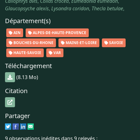
Callophrys avis
,
Colias crocea
,
Eumedonia eumedon
,
Glaucopsyche alexis
,
Lysandra coridon
,
Thecla betulae
,
Département(s)
AIN
ALPES-DE-HAUTE-PROVENCE
BOUCHES-DU-RHONE
MAINE-ET-LOIRE
SAVOIE
HAUTE-SAVOIE
VAR
Téléchargement
(8.13 Mo)
Citation
Partager
9 observations inédites dans 9 relevés :