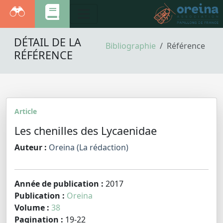
DÉTAIL DE LA
Bibliographie
Référence
RÉFÉRENCE
Article
Les chenilles des Lycaenidae
Auteur :
Oreina (La rédaction)
Année de publication :
2017
Publication :
Oreina
Volume :
38
Pagination :
19-22