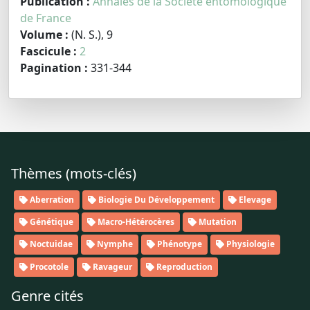
Publication :
Annales de la Société entomologique
de France
Volume :
(N. S.), 9
Fascicule :
2
Pagination :
331-344
Thèmes (mots-clés)
Aberration
Biologie Du Développement
Elevage
Génétique
Macro-Hétérocères
Mutation
Noctuidae
Nymphe
Phénotype
Physiologie
Procotole
Ravageur
Reproduction
Genre cités