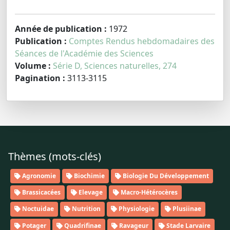
Année de publication :
1972
Publication :
Comptes Rendus hebdomadaires des
Séances de l'Académie des Sciences
Volume :
Série D, Sciences naturelles, 274
Pagination :
3113-3115
Thèmes (mots-clés)
Agronomie
Biochimie
Biologie Du Développement
Brassicacées
Elevage
Macro-Hétérocères
Noctuidae
Nutrition
Physiologie
Plusiinae
Potager
Quadrifinae
Ravageur
Stade Larvaire