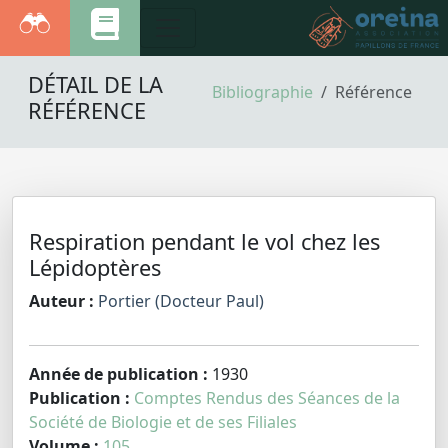
DÉTAIL DE LA
Bibliographie
Référence
RÉFÉRENCE
Respiration pendant le vol chez les
Lépidoptères
Auteur :
Portier (Docteur Paul)
Année de publication :
1930
Publication :
Comptes Rendus des Séances de la
Société de Biologie et de ses Filiales
Volume :
105