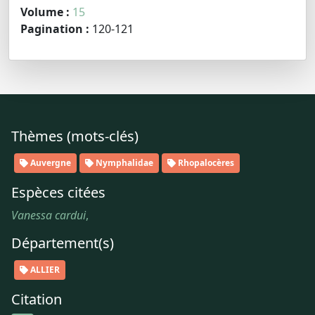
Volume :
15
Pagination :
120-121
Thèmes (mots-clés)
Auvergne
Nymphalidae
Rhopalocères
Espèces citées
Vanessa cardui
,
Département(s)
ALLIER
Citation