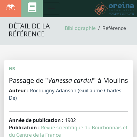
DÉTAIL DE LA
Bibliographie
Référence
RÉFÉRENCE
NR
Passage de "
Vanessa cardui
" à Moulins
Auteur :
Rocquigny-Adanson (Guillaume Charles
De)
Année de publication :
1902
Publication :
Revue scientifique du Bourbonnais et
du Centre de la France