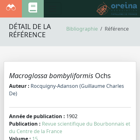
DÉTAIL DE LA
Bibliographie
Référence
RÉFÉRENCE
Macroglossa bombyliformis
Ochs
Auteur :
Rocquigny-Adanson (Guillaume Charles
De)
Année de publication :
1902
Publication :
Revue scientifique du Bourbonnais et
du Centre de la France
Volume :
15