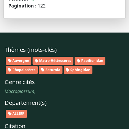
Pagination :
122
Thèmes (mots-clés)
Auvergne
Macro-Hétérocères
Papilionidae
Rhopalocères
Saturnia
Sphingidae
Genre cités
Macroglossum
,
Département(s)
ALLIER
Citation