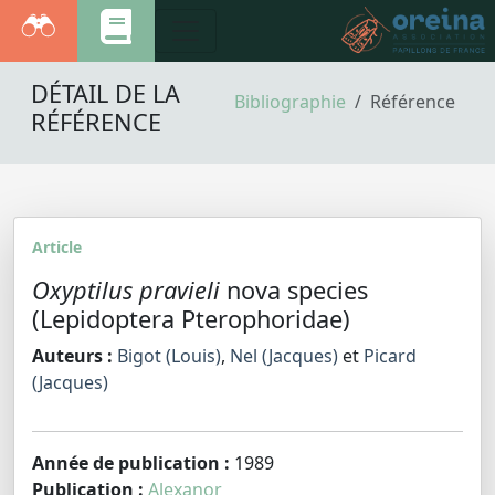
DÉTAIL DE LA
Bibliographie
Référence
RÉFÉRENCE
Article
Oxyptilus pravieli
nova species
(Lepidoptera Pterophoridae)
Auteurs :
Bigot (Louis)
,
Nel (Jacques)
et
Picard
(Jacques)
Année de publication :
1989
Publication :
Alexanor