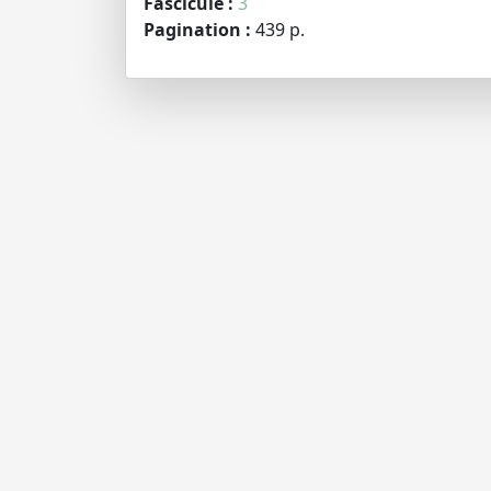
Fascicule :
3
Pagination :
439 p.