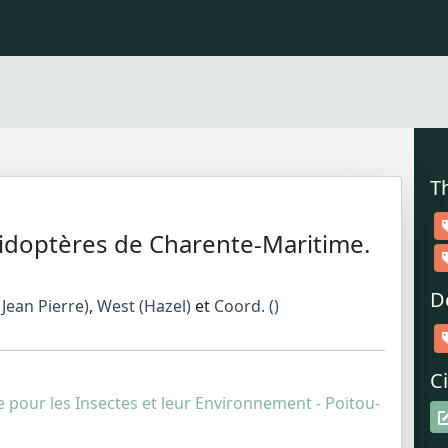
T
idoptères de Charente-Maritime.
D
Jean Pierre)
,
West (Hazel)
et
Coord. ()
Ci
ce pour les Insectes et leur Environnement - Poitou-