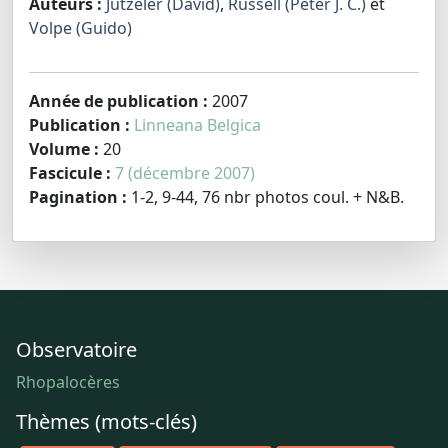
Auteurs :
Jutzeler (David)
,
Russell (Peter J. C.)
et
Volpe (Guido)
Année de publication :
2007
Publication :
Linneana Belgica
Volume :
20
Fascicule :
7 (décembre 2007)
Pagination :
1-2, 9-44, 76 nbr photos coul. + N&B.
Observatoire
Rhopalocères
Thèmes (mots-clés)