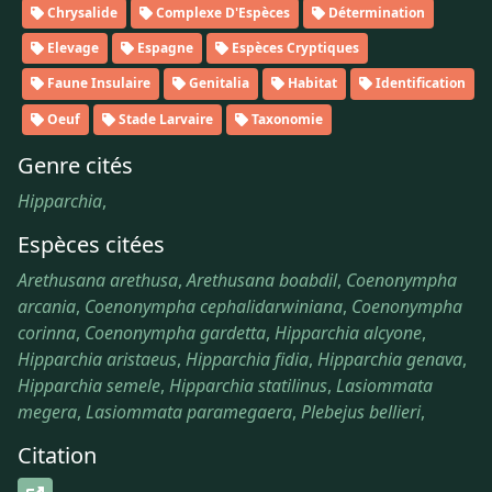
Chrysalide
Complexe D'Espèces
Détermination
Elevage
Espagne
Espèces Cryptiques
Faune Insulaire
Genitalia
Habitat
Identification
Oeuf
Stade Larvaire
Taxonomie
Genre cités
Hipparchia
,
Espèces citées
Arethusana arethusa
,
Arethusana boabdil
,
Coenonympha
arcania
,
Coenonympha cephalidarwiniana
,
Coenonympha
corinna
,
Coenonympha gardetta
,
Hipparchia alcyone
,
Hipparchia aristaeus
,
Hipparchia fidia
,
Hipparchia genava
,
Hipparchia semele
,
Hipparchia statilinus
,
Lasiommata
megera
,
Lasiommata paramegaera
,
Plebejus bellieri
,
Citation