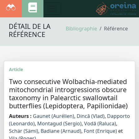
DÉTAIL DE LA
Bibliographie
Référence
RÉFÉRENCE
Article
Two consecutive Wolbachia‐mediated
mitochondrial introgressions obscure
taxonomy in Palearctic swallowtail
butterflies (Lepidoptera, Papilionidae)
Auteurs :
Gaunet (Aurélien)
,
Dincă (Vlad)
,
Dapporto
(Leonardo)
,
Montagud (Sergio)
,
Vodă (Raluca)
,
Schär (Sämi)
,
Badiane (Arnaud)
,
Font (Enrique)
et
Vila (Roger)