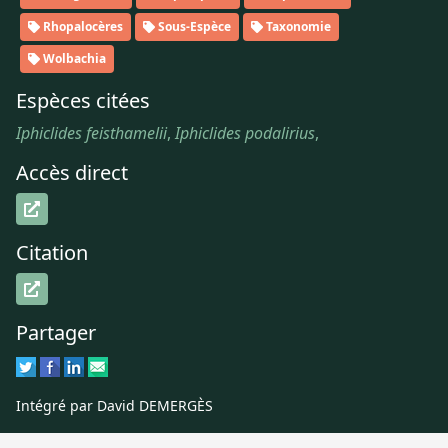
Rhopalocères
Sous-Espèce
Taxonomie
Wolbachia
Espèces citées
Iphiclides feisthamelii
,
Iphiclides podalirius
,
Accès direct
Citation
Partager
Intégré par David DEMERGÈS