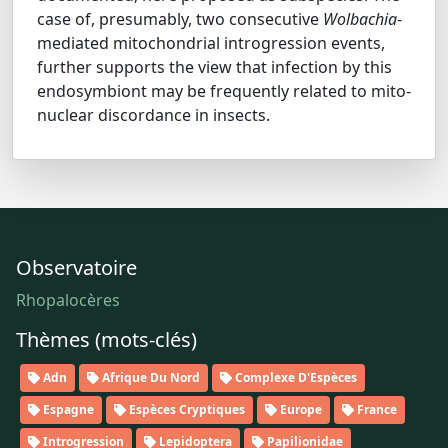
case of, presumably, two consecutive
Wolbachia
‐
mediated mitochondrial introgression events,
further supports the view that infection by this
endosymbiont may be frequently related to mito‐
nuclear discordance in insects.
Observatoire
Rhopalocères
Thèmes (mots-clés)
Adn
Afrique Du Nord
Complexe D'Espèces
Espagne
Espèces Cryptiques
Europe
France
Introgression
Lepidoptera
Papilionidae