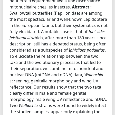
peut être fréquemment liée à une discordance
mitonucléaire chez les insectes.
Abstract :
Swallowtail butterflies (Papilionidae) are among
the most spectacular and well‐known Lepidoptera
in the European fauna, but their systematics is not
fully elucidated. A notable case is that of
Iphiclides
feisthamelii
which, after more than 180 years since
description, still has a debated status, being often
considered as a subspecies of
Iphiclides podalirius
.
To elucidate the relationship between the two
taxa and the evolutionary processes that led to
their separation, we combine mitochondrial and
nuclear DNA (mtDNA and nDNA) data,
Wolbachia
screening, genitalia morphology and wing UV
reflectance. Our results show that the two taxa
clearly differ in male and female genital
morphology, male wing UV reflectance and nDNA.
Two
Wolbachia
strains were found to widely infect
the studied samples, apparently explaining the