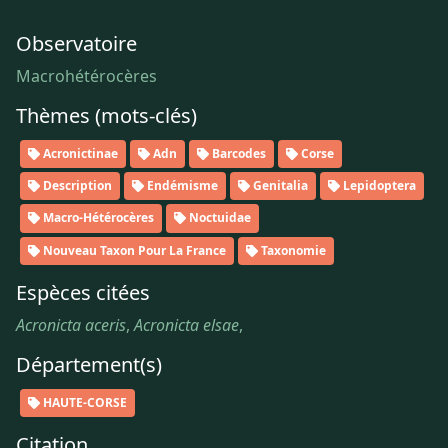
Observatoire
Macrohétérocères
Thèmes (mots-clés)
Acronictinae
Adn
Barcodes
Corse
Description
Endémisme
Genitalia
Lepidoptera
Macro-Hétérocères
Noctuidae
Nouveau Taxon Pour La France
Taxonomie
Espèces citées
Acronicta aceris
,
Acronicta elsae
,
Département(s)
HAUTE-CORSE
Citation