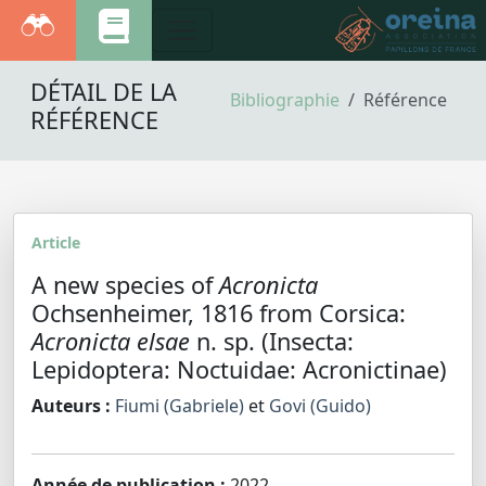
DÉTAIL DE LA
Bibliographie
Référence
RÉFÉRENCE
Article
A new species of
Acronicta
Ochsenheimer, 1816 from Corsica:
Acronicta elsae
n. sp. (Insecta:
Lepidoptera: Noctuidae: Acronictinae)
Auteurs :
Fiumi (Gabriele)
et
Govi (Guido)
Année de publication :
2022