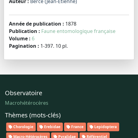
Auteur :
Berce (Jean-Étienne)
Année de publication :
1878
Publication :
Faune entomologique française
Volume :
6
Pagination :
1-397. 10 pl.
Observatoire
Macrohétérocères
Thèmes (mots-clés)
Chorologie
Erebidae
France
Lepidoptera
Macro-Hétérocères
Pyralidae
Référentiel