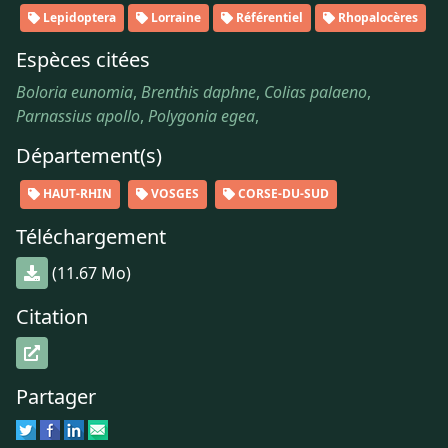
Lepidoptera
Lorraine
Référentiel
Rhopalocères
Espèces citées
Boloria eunomia
,
Brenthis daphne
,
Colias palaeno
,
Parnassius apollo
,
Polygonia egea
,
Département(s)
HAUT-RHIN
VOSGES
CORSE-DU-SUD
Téléchargement
(11.67 Mo)
Citation
Partager