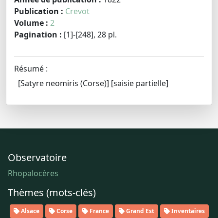
Publication :
Crevot
Volume :
2
Pagination :
[1]-[248], 28 pl.
Résumé :
[Satyre neomiris (Corse)] [saisie partielle]
Observatoire
Rhopalocères
Thèmes (mots-clés)
Alsace
Corse
France
Grand Est
Inventaires