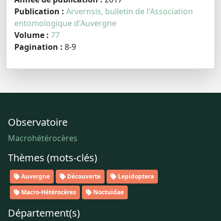
Publication :
Arvernsis, bulletin de l'Association
entomologique d'Auvergne
Volume :
77
Pagination :
8-9
Observatoire
Macrohétérocères
Thèmes (mots-clés)
Auvergne
Découverte
Lepidoptera
Macro-Hétérocères
Noctuidae
Département(s)