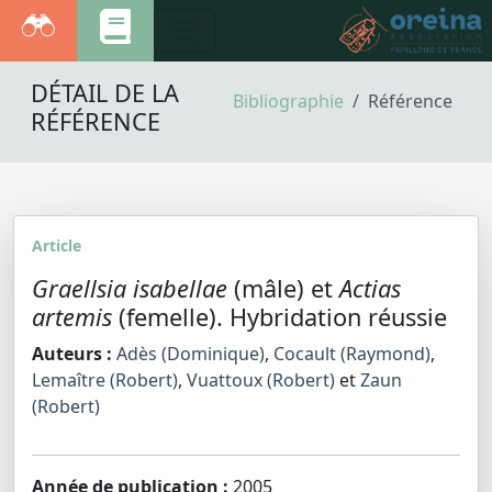
DÉTAIL DE LA
Bibliographie
Référence
RÉFÉRENCE
Article
Graellsia isabellae
(mâle) et
Actias
artemis
(femelle). Hybridation réussie
Auteurs :
Adès (Dominique)
,
Cocault (Raymond)
,
Lemaître (Robert)
,
Vuattoux (Robert)
et
Zaun
(Robert)
Année de publication :
2005