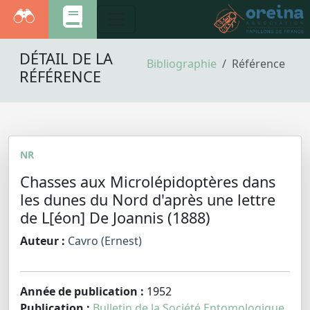
DÉTAIL DE LA
Bibliographie
Référence
RÉFÉRENCE
NR
Chasses aux Microlépidoptères dans
les dunes du Nord d'après une lettre
de L[éon] De Joannis (1888)
Auteur :
Cavro (Ernest)
Année de publication :
1952
Publication :
Bulletin de la Société Entomologique