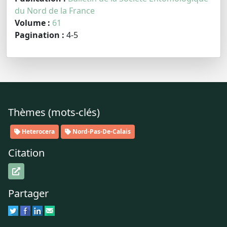
du Nord de la France
Volume :
61
Pagination :
4-5
Thèmes (mots-clés)
Heterocera
Nord-Pas-De-Calais
Citation
Partager