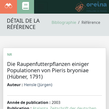
DÉTAIL DE LA
Bibliographie
Référence
RÉFÉRENCE
NR
Die Raupenfutterpflanzen einiger
Populationen von Pieris bryoniae
(Hübner, 1791)
Auteur :
Hensle (Jürgen)
Année de publication :
2003
Publication :
Atalanta. Zeitschrift der deutschen