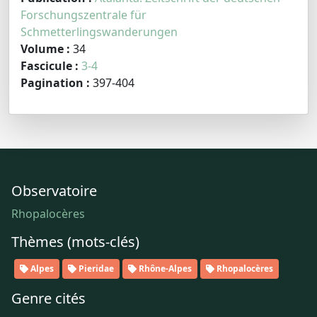
Forschungszentrale für
Schmetterlingswanderungen
Volume :
34
Fascicule :
3-4
Pagination :
397-404
Observatoire
Rhopalocères
Thèmes (mots-clés)
Alpes
Pieridae
Rhône-Alpes
Rhopalocères
Genre cités